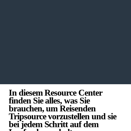
Dutch
English
French
German  
Italian
Japanese
Norwegian
Polish
Portuguese
Spanish
Swedish
Tripsource
Resource Center
In diesem Resource Center 
finden Sie alles, was Sie 
brauchen, um Reisenden 
Tripsource vorzustellen und sie 
bei jedem Schritt auf dem 